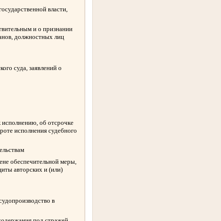
государственной власти,
твительным и о признании
ганов, должностных лиц
ого суда, заявлений о
к исполнению, об отсрочке
ороте исполнения судебного
ельствам
амене обеспечительной меры,
иты авторских и (или)
 судопроизводство в
содержания под стражей,