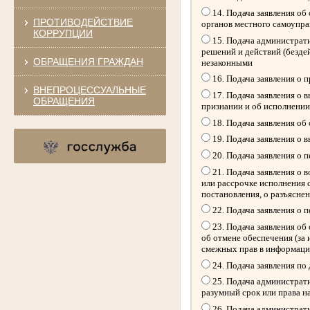
14. Подача заявления об
ПРОТИВОДЕЙСТВИЕ
органов местного самоупр
КОРРУПЦИИ
15. Подача администрати
решений и действий (безде
ОБРАЩЕНИЯ ГРАЖДАН
незаконными
16. Подача заявления о 
ВНЕПРОЦЕССУАЛЬНЫЕ
17. Подача заявления о 
ОБРАЩЕНИЯ
признании и об исполнении
18. Подача заявления об
19. Подача заявления о 
20. Подача заявления о 
21. Подача заявления о 
или рассрочке исполнения 
постановления, о разъясне
22. Подача заявления о 
23. Подача заявления об 
об отмене обеспечения (за
смежных прав в информацио
24. Подача заявления по
25. Подача администрати
разумный срок или права н
26. Подача администрати