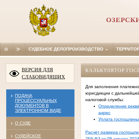
ОЗЕРСК
СУДЕБНОЕ ДЕЛОПРОИЗВОДСТВО
ТЕРРИТО
ВЕРСИЯ ДЛЯ
КАЛЬКУЛЯТОР ГО
СЛАБОВИДЯЩИХ
Для заполнения платежно
юрисдикции с дальнейше
ПОДАЧА
налоговой службы:
ПРОЦЕССУАЛЬНЫХ
ДОКУМЕНТОВ В
Определение рекви
ЭЛЕКТРОННОМ ВИДЕ
адрес
Уплата госпошлины
О СУДЕ
Расчёт размера госпошл
СУДЕЙСКОЕ
259-ФЗ от 08 августа 2024