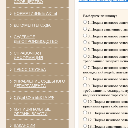
СООБЩЕСТВО
НОРМАТИВНЫЕ АКТЫ
Выберите пошлину:
1. Подача искового заяв
ДОКУМЕНТЫ СУДА
2. Подача заявления о в
3. Подача искового заяв
СУДЕБНОЕ
ДЕЛОПРОИЗВОДСТВО
4. Подача искового заяв
5. Подача искового заяв
СПРАВОЧНАЯ
6. Подача искового заяв
ИНФОРМАЦИЯ
требования о возврате исп
7. Подача искового заяв
ПРЕСС-СЛУЖБА
последствий недействитель
8. Подача искового заяв
УПРАВЛЕНИЕ СУДЕБНОГО
ДЕПАРТАМЕНТА
9. Подача искового заяв
требование по солидарному
имущественного характера
СУДЫ СУБЪЕКТА РФ
10. Подача искового зая
признании права собственн
МУНИЦИПАЛЬНЫЕ
11. Подача искового зая
ОРГАНЫ ВЛАСТИ
12. Подача искового зая
ВАКАНСИИ
13. Подача заявления по