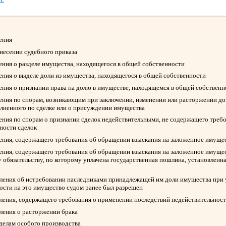
ления
ынесении судебного приказа
ления о разделе имущества, находящегося в общей собственности
ления о выделе доли из имущества, находящегося в общей собственности
ления о признании права на долю в имуществе, находящемся в общей собствен
ления по спорам, возникающим при заключении, изменении или расторжении д
олненного по сделке или о присуждении имущества
ления по спорам о признании сделок недействительными, не содержащего треб
ности сделок
ления, содержащего требования об обращении взыскания на заложенное имуще
ления, содержащего требования об обращении взыскания на заложенное имуще
 обязательству, по которому уплачена государственная пошлина, установленна
вления об истребовании наследниками принадлежащей им доли имущества при у
ости на это имущество судом ранее был разрешен
вления, содержащего требования о применении последствий недействительност
вления о расторжении брака
 делам особого производства