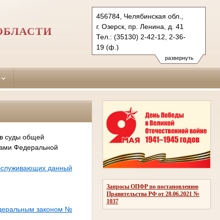
456784, Челябинская обл.,
г. Озерск, пр. Ленина, д. 41
ОБЛАСТИ
Тел.: (35130) 2-42-12, 2-36-
19 (ф.)
ozersk.chel@sudrf.ru
развернуть
 в суды общей
сами Федеральной
обслуживающих данный
Запросы ОПФР по постановлению
Правительства РФ от 28.06.2021 №
1037
едеральным законом №