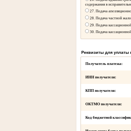
содержания в исправитель
27. Подача апелляционн
28. Подача частной жал
29. Подача кассационно
30. Подача кассационно
Реквизиты для уплаты
Получатель платежа:
ИНН получателя:
КПП получателя:
ОКТМО получателя:
Код бюджетной классифик
Номер счета банка получа