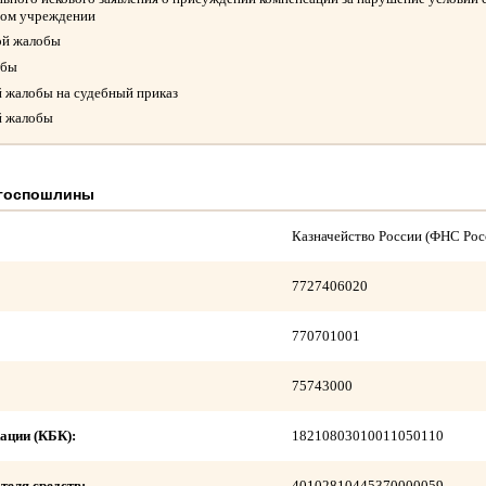
ном учреждении
ой жалобы
обы
й жалобы на судебный приказ
й жалобы
 госпошлины
Казначейство России (ФНС Рос
7727406020
770701001
75743000
ации (КБК):
18210803010011050110
теля средств:
40102810445370000059