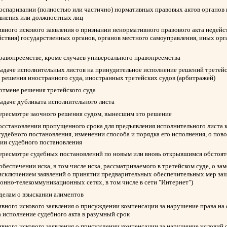
 оспаривании (полностью или частично) нормативных правовых актов органов 
авления или должностных лиц
вного искового заявления о признании ненормативного правового акта недейс
йствия) государственных органов, органов местного самоуправления, иных ор
правопреемстве, кроме случаев универсального правопреемства
выдаче исполнительных листов на принудительное исполнение решений третейск
 решения иностранного суда, иностранных третейских судов (арбитражей)
 отмене решения третейского суда
выдаче дубликата исполнительного листа
пересмотре заочного решения судом, вынесшим это решение
восстановлении пропущенного срока для предъявления исполнительного листа 
судебного постановления, изменении способа и порядка его исполнения, о пов
нии судебного постановления
пересмотре судебных постановлений по новым или вновь открывшимся обстоят
обеспечении иска, в том числе иска, рассматриваемого в третейском суде, о з
 исключением заявлений о принятии предварительных обеспечительных мер защ
нно-телекоммуникационных сетях, в том числе в сети "Интернет")
 делам о взыскании алиментов
вного искового заявления о присуждении компенсации за нарушение права на
а исполнение судебного акта в разумный срок
вного искового заявления о присуждении компенсации за нарушение условий 