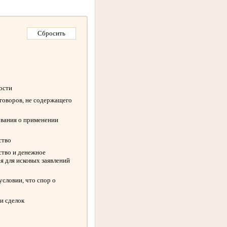
ности
оговоров, не содержащего
ования о применении
ство
ство и денежное
я для исковых заявлений
словии, что спор о
и сделок